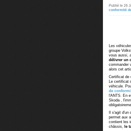
Publié le 26 
conformité d
Les véhicule
groupe Volksw
vous aussi, 
délivrer un 
commander vot
alors cet art
Certificat de
Le certificat
véhicule. Po
de conformi
l'ANTS. En ef
Skoda , l'imm
obligatoireme
Il s'agit d'u
permet aux a
contient les 
châssis,
le 