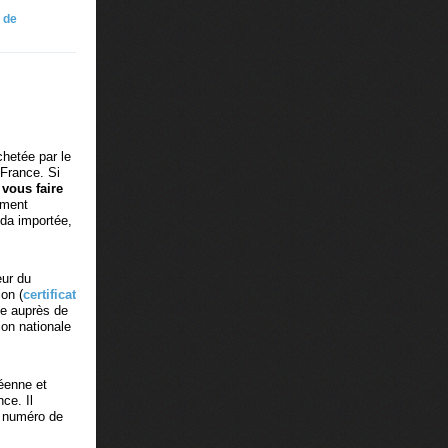
 de
hetée par le
 France. Si
z
vous faire
mment
oda importée,
eur du
on (
certificat
ce auprès de
ion nationale
péenne et
ce. Il
e numéro de