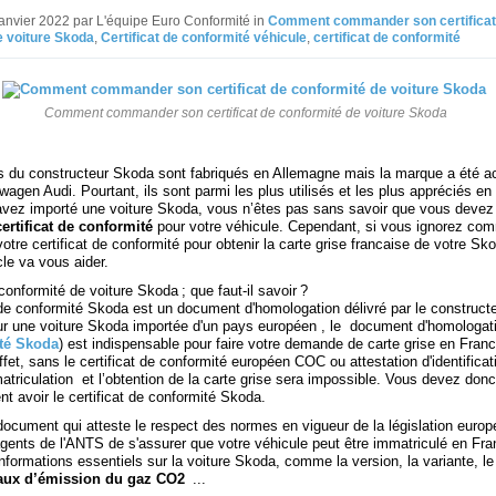
Janvier 2022 par L'équipe Euro Conformité in
Comment commander son certificat
e voiture Skoda
,
Certificat de conformité véhicule
,
certificat de conformité
Comment commander son certificat de conformité de voiture Skoda
s du constructeur Skoda sont fabriqués en Allemagne mais la marque a été ac
agen Audi. Pourtant, ils sont parmi les plus utilisés et les plus appréciés en
avez importé une voiture Skoda, vous n’êtes pas sans savoir que vous deve
certificat de conformité
pour votre véhicule. Cependant, si vous ignorez co
re certificat de conformité pour obtenir la carte grise francaise de votre Sk
icle va vous aider.
 conformité de voiture Skoda ; que faut-il savoir ?
 de conformité Skoda est un document d'homologation délivré par le construct
ur une voiture Skoda importée d'un pays européen , le document d'homologati
té Skoda
) est indispensable pour faire votre demande de carte grise en Fran
fet, sans le certificat de conformité européen COC ou attestation d'identificat
atriculation et l’obtention de la carte grise sera impossible. Vous devez donc
nt avoir le certificat de conformité Skoda.
n document qui atteste le respect des normes en vigueur de la législation euro
gents de l'ANTS de s'assurer que votre véhicule peut être immatriculé en Fran
informations essentiels sur la voiture Skoda, comme la version, la variante, l
taux d’émission du gaz CO2
...