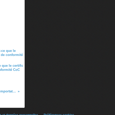
 que le certific
nformité CoC
Quelles sont les precautions a prendre pour une importation facile de voitures ?
s et données personnelles
Préférences cookies