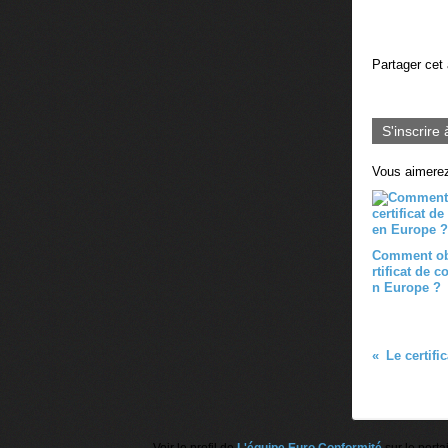
Partager cet 
S'inscrire 
Vous aimerez
Comment ob
rtificat de c
n Europe ?
Voir le profil de
L'équipe Euro Conformité
sur le porta