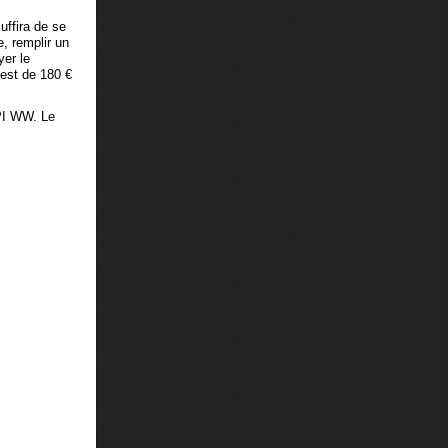
 suffira de se
e, remplir un
yer le
 est de 180 €
PI WW. Le