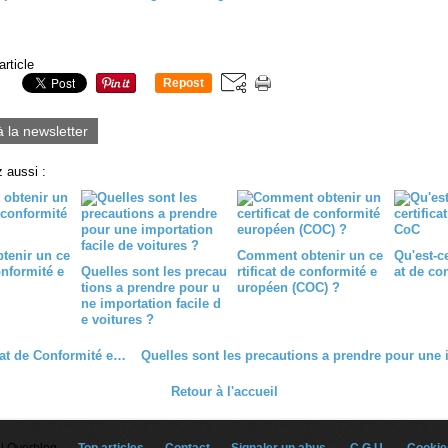
article
Repost
0
à la newsletter
 aussi :
tenir un ce
Comment obtenir un ce
Qu'est-ce
onformité e
Quelles sont les precau
rtificat de conformité e
at de co
tions a prendre pour u
uropéen (COC) ?
ne importation facile d
e voitures ?
Le certificat de Conformité européen COC
Retour à l'accueil
il Overblog
Top articles
Contact
Signaler un abus
C.G.U.
Cookie