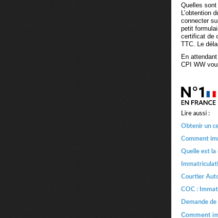
Quelles sont
L’obtention 
connecter sur
petit formula
certificat de
TTC. Le délai
En attendant
CPI WW vous 
Lire aussi :
Obtenir un c
Comment imma
Quelle est la
Immatriculat
Courtier Aut
COC : Immatr
Demande de c
Comment imp