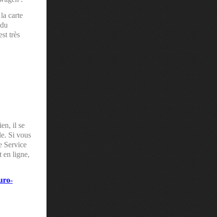
la carte
ndu
st très
en, il se
le. Si vous
e Service
 en ligne,
uro-