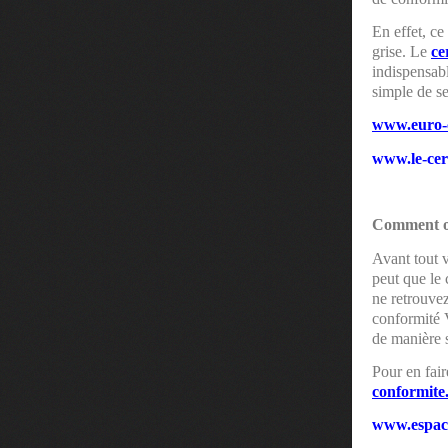
En effet, ce
grise. Le
ce
indispensabl
simple de s
www.euro-
www.le-cert
Comment ob
Avant tout v
peut que le 
ne retrouve
conformité 
de manière s
Pour en fai
conformite
www.espac