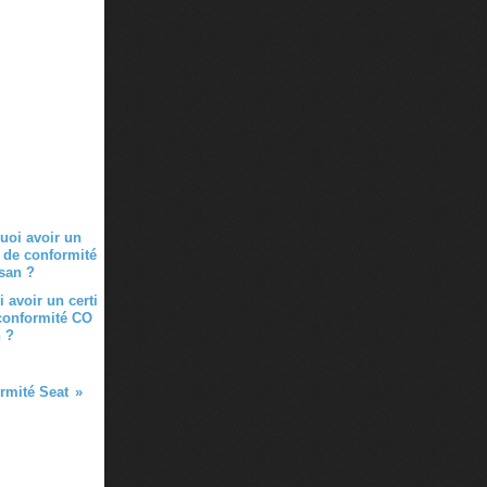
 avoir un certi
 conformité CO
 ?
ormité Seat