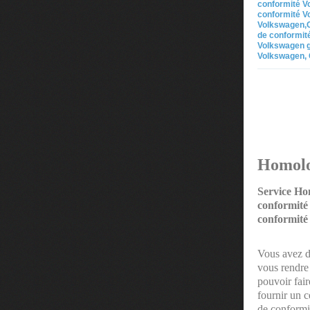
conformité Vo
conformité Vo
Volkswagen,Ce
de conformité
Volkswagen gr
Volkswagen, 
Homolo
Service H
conformité
conformité
Vous avez d
vous rendre 
pouvoir fai
fournir un 
de conformi