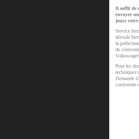
Il suffit d
envoyer une
jours vot
Service Hom
déroule bien
la préfectu
de conformi
Volkswagen 
Pour les de
techniques s
Demande d’a
conformite