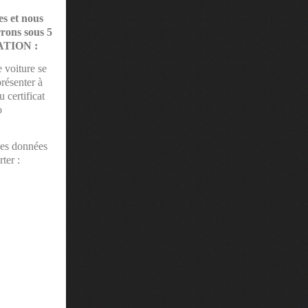
es et nous
rrons sous 5
TATION :
 voiture se
résenter à
 certificat
o
les données
ter :