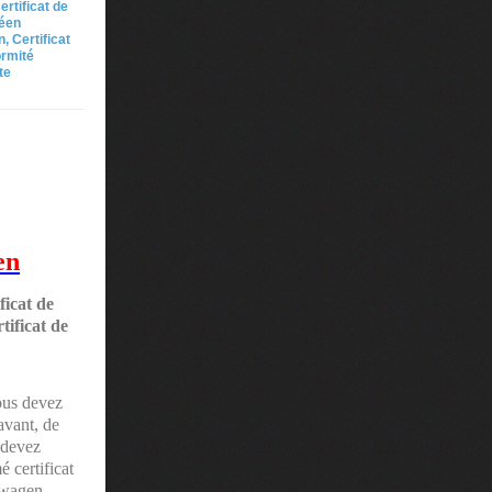
rtificat de
péen
 Certificat
ormité
te
en
ficat de
ificat de
ous devez
avant, de
 devez
 certificat
swagen .