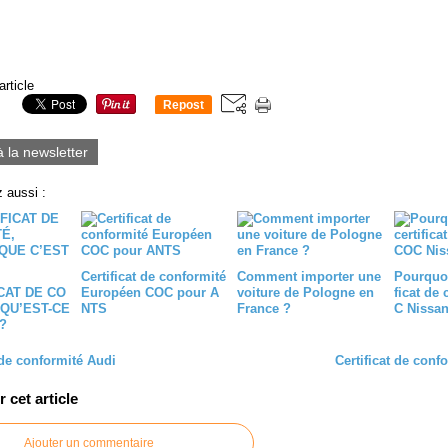
article
Repost
0
à la newsletter
 aussi :
Certificat de conformité
Comment importer une
Pourquoi
CAT DE CO
Européen COC pour A
voiture de Pologne en
ficat de
 QU’EST-CE
NTS
France ?
C Nissan
?
 de conformité Audi
Certificat de conf
cet article
Ajouter un commentaire