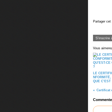
Partager cet 
S'inscrire 
Vous aimerez
LE CERTIFI
NFORMITÉ,
QUE C’EST 
Certificat
Commenter 