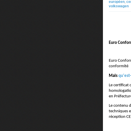
européen
,
ce
volkswagen
Euro Confor
Euro Conform
conformité
Mais
qu'est
Le certifica
homologation
en Préfectur
Le contenu d
techniques e
réception CE