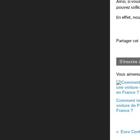
Ainsi, si vo
pouvez sollic
En effet, no
Partager cet 
S'inscrire 
Vous aimerez
Comment im
voiture de 
France ?
Euro Confo