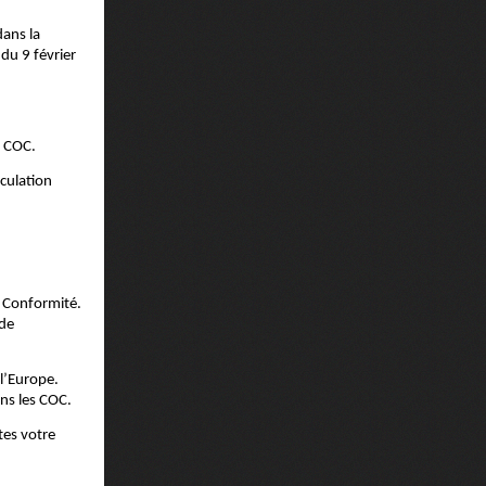
dans la
du 9 février
n COC.
iculation
de Conformité.
 de
 l’Europe.
ans les COC.
es votre