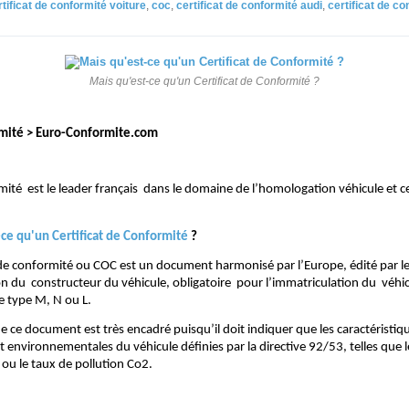
rtificat de conformité voiture
,
coc
,
certificat de conformité audi
,
certificat de co
Mais qu'est-ce qu'un Certificat de Conformité ?
mité > Euro-Conformite.com
ité est le leader français dans le domaine de l’homologation véhicule et ce
-ce qu'un Certificat de Conformité
?
t de conformité ou COC est un document harmonisé par l’Europe, édité par le
 du constructeur du véhicule, obligatoire pour l’immatriculation du véhi
e type M, N ou L.
e ce document est très encadré puisqu’il doit indiquer que les caractéristiq
t environnementales du véhicule définies par la directive 92/53, telles que
 ou le taux de pollution Co2.