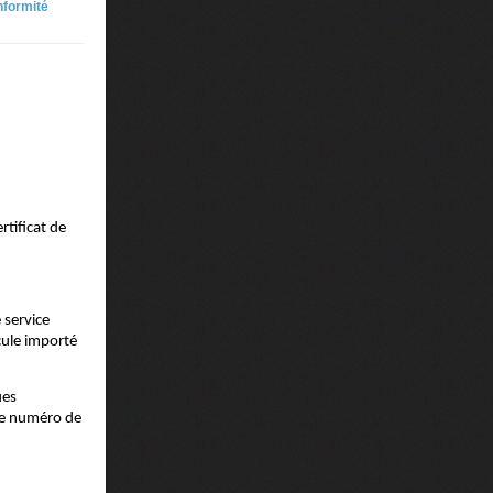
nformité
rtificat de
 service
cule importé
ues
 le numéro de