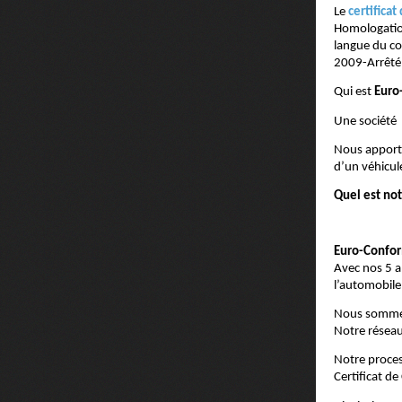
Le
certifica
Homologation
langue du co
2009-Arrêté 
Qui est
Euro
Une société 
Nous apporton
d’un véhicul
Quel est not
Euro-Confo
Avec nos 5 a
l’automobile
Nous sommes l
Notre réseau 
Notre proce
Certificat d