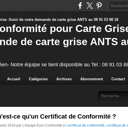
Conformité pour Carte Grise
nde de carte grise ANTS a
éen- Notre équipe se tient disponible au Tel : 08 91 03 
Accueil
Catégories
Archives
Abonnement
Contact
'est-ce qu'un Certificat de Conformité ?
évrier 2018 par L'équipe Euro Conformité in
certificat de conformité
,
certificat de