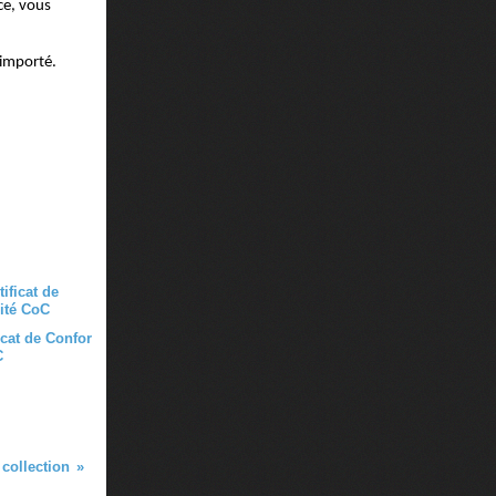
ce, vous
 importé.
icat de Confor
C
 collection