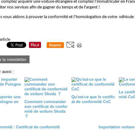
us comptez acquérir une voiture étrangère et comptez l’immatriculer en Fran
iter nos services afin de gagner du temps et de l'argent !
us vous aidons à prouver la conformité et l’homologation de votre véhicule
article
Repost
0
à la newsletter
 aussi :
Le certif
porter une
Qu'est-ce que le certific
mité Co
Pologne en
Comment commander
at de conformité CoC
son certificat de confor
mité de voiture Skoda
?
rmité : Certificat de conformité
Importation voiture