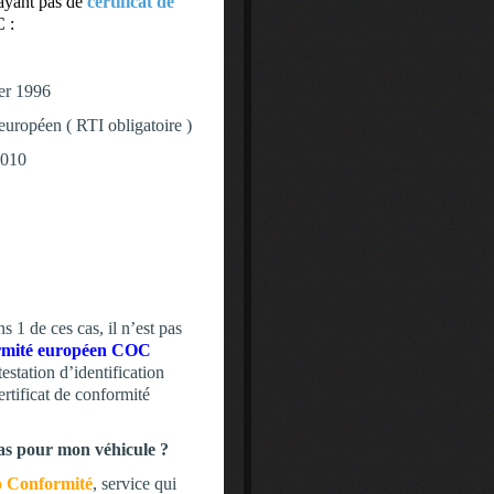
’ayant pas de
certificat de
C :
ier 1996
uropéen ( RTI obligatoire )
2010
 1 de ces cas, il n’est pas
formité européen COC
station d’identification
ertificat de conformité
pas pour mon véhicule ?
 Conformité
, service qui