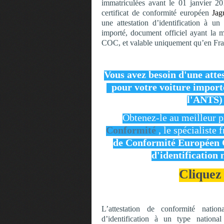
immatriculées avant le 01 janvier 20
certificat de conformité européen
Ja
une attestation d’identification à un
importé, document officiel ayant la 
COC, et valable uniquement qu’en Fr
Vous avez besoin d'une atte
pour votre voiture import
l'ANTS)
Obtenez-le au meilleur p
Conformité
, le spécialiste
de Conformité
Européen
d'identification 
Cliquez 
L’attestation de conformité natio
d’identification à un type nationa