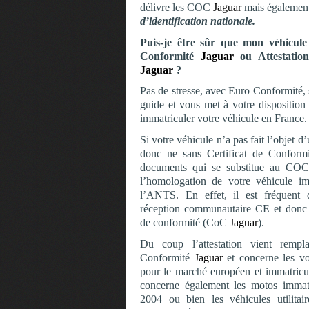
délivre les COC
Jaguar
mais égalemen
d’identification nationale.
Puis-je être sûr que mon véhicule 
Conformité
Jaguar
ou Attestation
Jaguar
?
Pas de stresse, avec Euro Conformité, s
guide et vous met à votre disposition
immatriculer votre véhicule en France.
Si votre véhicule n’a pas fait l’objet
donc ne sans Certificat de Conform
documents qui se substitue au COC
l’homologation de votre véhicule i
l’ANTS. En effet, il est fréquent 
réception communautaire CE et donc n
de conformité (CoC
Jaguar
).
Du coup l’attestation vient rempl
Conformité
Jaguar
et concerne les vo
pour le marché européen et immatricul
concerne également les motos immatr
2004 ou bien les véhicules utilita