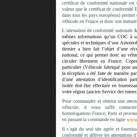
certificat de conformité nationale e
valeur que le certificat de conformité
dans tous les pays européens) permet 
véhicule en France et donc son immatri
L’attestation de conformité nationale
J
mêmes informations qu’un COC à sav
spéciales et techniques d’une Automob
dernier a bien fait l’objet d’une réc
national, ce qui permet donc au véhic
circuler librement en France. Cepe
particulier (Véhicule fabriqué pour u
la réception a été faite de manière pa
d’une attestation d’identification par
isolée doit être effectuée en fourni
votre région (ancien Service des mines) l
Pour commander et obtenir une attest
véhicule, il vous suffit contacte
homologations France, Paris et province
en passant la commande en ligne
www.
Il s’agit du seul site agrée et fourniss
conformité et délivre les attestations d