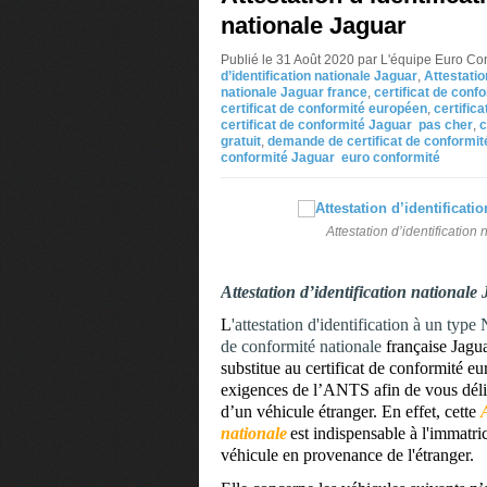
nationale Jaguar
Publié le 31 Août 2020 par L'équipe Euro Co
d’identification nationale Jaguar
,
Attestatio
nationale Jaguar france
,
certificat de con
certificat de conformité européen
,
certific
certificat de conformité Jaguar pas cher
,
c
gratuit
,
demande de certificat de conformit
conformité Jaguar euro conformité
Attestation d’identification
Attestation d’identification nationale
L
'attestation d'identification à un type
de conformité nationale
française Jagu
substitue au certificat de conformité 
exigences de l’ANTS afin de vous délivr
d’un véhicule étranger. En effet, cette
nationale
est indispensable à l'immatri
véhicule en provenance de l'étranger.