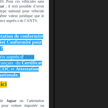
10. Pour ces véhicules sans
guar
, il sera possible d’avoir
 type national pour véhicule
même valeur juridique que le
ance auprès-s de l’ANTS.
station de conformité
ée( Conformité pour
 ?
rix auprès d'
Euro
 français du
Certificat
 COC
et
Attestation
nationale.
ici
nale
Jaguar
ou l’attestation
l pour voiture importée ou