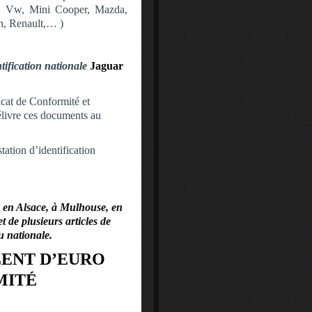
rt, Vw, Mini Cooper, Mazda,
n, Renault,… )
ntification nationale
Jaguar
ficat de Conformité et
délivre ces documents au
ation d’identification
e en Alsace, à Mulhouse, en
t de plusieurs articles de
u nationale.
LENT D’EURO
MITÉ