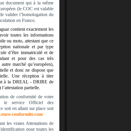
st un document qui à la même
 Européen (le COC est valable
de valider l’homologation du
culation en France.
aguar
contient exactement les
oir toutes les informations
ile ou moto, attestant que ce
eption nationale et par type
ule d’être immatriculé et de
ndant et pour des cas très
n autre marché qu’européen),
rtielle et donc ne dispose que
tielle. Une réception à titre
ssant à la DREAL - DRIRE de
’attestation partielle.
ation de conformité de votre
r le service Officiel des
 soit en allant sur place soit
euro-conformite.com
ant les vraies Attestations de
’identification pour toutes les