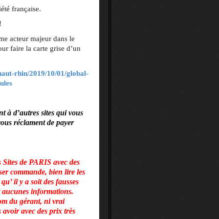
été française.
!
e acteur majeur dans le
r faire la carte grise d’un
haut-rhin/2019/10/01/global-
ules
 à d’autres sites qui vous
 vous réclament de payer
es de PARIS avec des
ser commande, bien lire les
qu’ il y a soit des fausses
it aucunes informations.
m du gérant, ni vrai
avoir avec des prix très