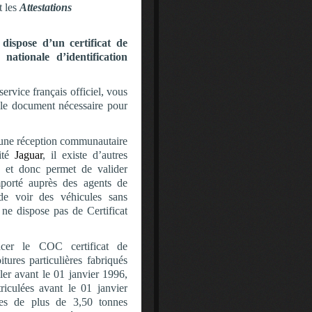
t les
Attestations
dispose d’un certificat de
 nationale d’identification
ervice français officiel, vous
 le document nécessaire pour
 d’une réception communautaire
ité
Jaguar
, il existe d’autres
 et donc permet de valider
mporté auprès des agents de
de voir des véhicules sans
e dispose pas de Certificat
acer le COC certificat de
itures particulières fabriqués
er avant le 01 janvier 1996,
iculées avant le 01 janvier
ires de plus de 3,50 tonnes