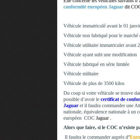
Elle concerne les véhicules suivants n
conformité européen Jaguar
dit CO
Véhicule immatriculé avant le 01 janv
Véhicule non fabriqué pour le marché e
Véhicule utilitaire immatriculer avant 
Véhicule ayant subi une modification
Véhicule fabriqué en série limitée
Véhicule militaire
Véhicule de plus de 3500 kilos
Du coup si votre véhicule se trouve dans
possible d’avoir le
certificat de con
Jaguar
et il faudra commander une Atte
nationale, équivalence nationale à un c
européen COC
Jaguar
.
Alors que faire, si le COC n’existe 
Il faudra le commander auprès d
’
Euro