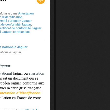
nformité
dans
Attestation
n d’identification
formité européen Jaguar
,
at de conformité Jaguar
,
ertificat de conformité Jaguar
é Jaguar
,
certificat de
 nationale Jaguar
 Jaguar
 National
Jaguar ou
attestation
ar est un document qui se
européen Jaguar, conforme aux
er la carte grise française
Attestation d’identification
culation en France de votre