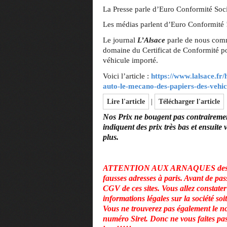
La Presse parle d’Euro Conformité Soci
Les médias parlent d’Euro Conformité 
Le journal
L’Alsace
parle de nous comm
domaine du Certificat de Conformité pou
véhicule importé.
Voici l’article :
https://www.lalsace.fr/
auto-le-mecano-des-papiers-des-vehic
|
Lire l'article
Télécharger l'article
Nos Prix ne bougent pas contrairement
indiquent des prix très bas et ensuite
plus.
ATTENTION AUX ARNAQUES des Sit
fausses adresses à paris. Avant de pas
CGV de ces sites. Vous allez constater 
informations légales sur la société so
Vous ne trouverez pas également le no
numéro Siret. Donc ne vous faites pas 