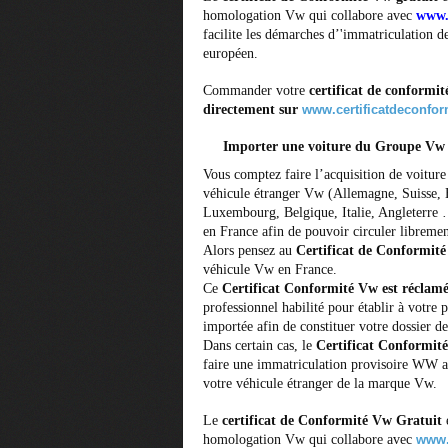
homologation Vw qui collabore avec
www.
facilite les démarches d’'immatriculation 
européen.
Commander votre
certificat de conformi
directement sur
www.certificatdeconfo
Importer une voiture du Groupe Vw
Vous comptez faire l’acquisition de voitur
véhicule étranger Vw (Allemagne, Suisse, 
Luxembourg, Belgique, Italie, Angleterre 
en France afin de pouvoir circuler librement
Alors pensez au
Certificat de Conformit
véhicule Vw en France.
Ce
Certificat Conformité Vw est réclam
professionnel habilité pour établir à votre p
importée afin de constituer votre dossier de
Dans certain cas, le
Certificat Conformi
faire une immatriculation provisoire WW af
votre véhicule étranger de la marque Vw.
Le
certificat de Conformité Vw Gratuit
e
homologation Vw qui collabore avec
www.c