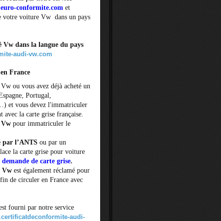
euro-conformite.com
et
de votre voiture Vw dans un pays
té Vw dans la langue du pays
rmite-audi-vw.com
 en France
e Vw ou vous avez déjà acheté un
Espagne, Portugal,
…) et vous devez l'immatriculer
 avec la carte grise française.
é Vw
pour immatriculer le
é par l’ANTS
ou par un
lace la carte grise pour voiture
demande de carte grise
.
té Vw
est également réclamé pour
in de circuler en France avec
st fourni par notre service
ertificatdeconformite-audi-