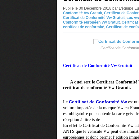
Publié le 30 Décembre 2018 par L'équipe E
Conformité Vw Gratuit
,
Certificat de Confo
Certificat de Conformité Vw Gratuit
,
coc vw
Conformité européen Vw Gratuit
,
Certifica
certificat de conformité
,
Certificat de conf
Certificat de Conformit
Certificat
de
Conformité
Vw
Gratuit
A quoi sert le Certificat Conformité
certificat de conformité Vw Gratuit.
Certificat de Conformité Vw
Le
est ut
voiture importée de la marque Vw en Franc
est obligatoire pour obtenir la carte grise f
réception à titre isolé.
En effet le
Certificat de Conformité Vw
at
ANTS que le véhicule Vw peut être immatri
européennes et donc permet l’édition immédi