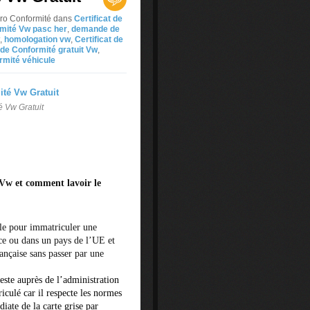
uro Conformité
dans
Certificat de
rmité Vw pasc her
,
demande de
,
homologation vw
,
Certificat de
t de Conformité gratuit Vw
,
ormité véhicule
é Vw Gratuit
 Vw et comment lavoir le
ile pour immatriculer une
e ou dans un pays de l’UE et
rançaise sans passer par une
teste auprès de l’administration
culé car il respecte les normes
ate de la carte grise par