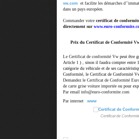
vw.com
et facilite les démarches d’'imma
dans un pays européen.
Commander votre
certificat de conformi
directement sur
www.euro-conformite.
Prix du Certificat de Conformité V
Le Certificat de conformité Vw
peut être g
Article 1 ) , sinon il faudra compter entre 
catégorie du véhicule et de ses caractéristi
Conformité, le
Certificat de Conformité V
Demandez le Certificat de Conformité Eu
de carte grise voiture importée
ou pour expo
Par email info@euro-conformite.com
Par internet
www
Certificat de Conformit