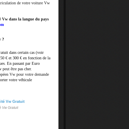
triculation de votre voiture Vw
té Vw dans la langue du pays
com
w ?
ratuit dans certain cas (voir
150 € et 300 € en fonction de la
ques. En passant par Euro
w
peut être
pas cher
.
ropéen Vw pour votre demande
rter votre véhicule
é Vw Gratuit