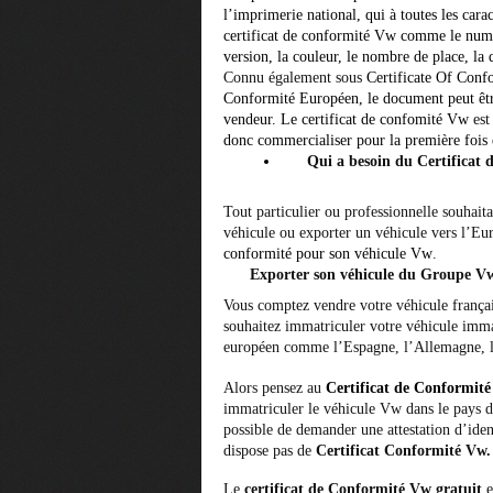
l’imprimerie national, qui à toutes les carac
certificat de conformité Vw comme le numér
version, la couleur, le nombre de place, l
Connu également sous
Certificate Of Conf
Conformité Européen
, le document peut êt
vendeur. Le
certificat de confomité Vw
es
donc commercialiser pour la première fois
Qui a besoin du Certificat
Tout particulier ou professionnelle souhait
véhicule ou exporter un véhicule vers l’Eur
conformité
pour son véhicule
Vw
.
Exporter son véhicule du Groupe V
Vous comptez vendre votre véhicule françai
souhaitez immatriculer votre véhicule imma
européen comme l’Espagne, l’Allemagne, l’
Alors pensez au
Certificat de Conformit
immatriculer le véhicule Vw dans le pays d
possible de demander une attestation d’iden
dispose pas de
Certificat Conformité Vw.
Le
certificat de Conformité Vw gratuit
e