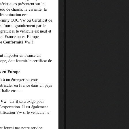
téristiques présentent sur le
o de châssis, la variante, la
a dénomination ect …
ormity COC Vw ou Certificat de
re fourni gratuitement par le
t
gratuit
si le véhicule est neuf et
 en France ou en Europe.
 de Conformité Vw ?
ant importer en France un
ope, doit fournir le
certificat de
w en Europe
s à un étranger ou vous
triculer en France dans un pays
Italie etc … .
é Vw
car il sera exigé
pour
’exportation. Il est également
tification Vw si le véhicule ne
st fourni par notre service