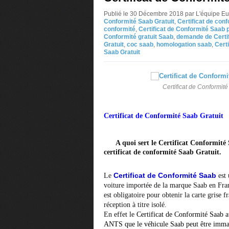
Publié le 30 Décembre 2018 par L'équipe E
Conformité Saab Gratuit
,
Certificat de con
conformité
,
Certificat de Conformité Saab 
Conformité gratuit Saab
,
demande de Certif
Gratuit
,
coc saab
,
homologation saab
,
Cert
Saab Gratuit
Certificat de Conformité
Certificat
de
Conformité
Saab
Gratuit
A quoi sert le Certificat Conformité
certificat de conformité Saab Gratuit.
Certificat de Conformité Saab
Le
est
voiture importée de la marque Saab en Fra
est obligatoire pour obtenir la carte grise f
réception à titre isolé.
En effet le
Certificat de Conformité Saab
a
ANTS que le véhicule Saab peut être immatr