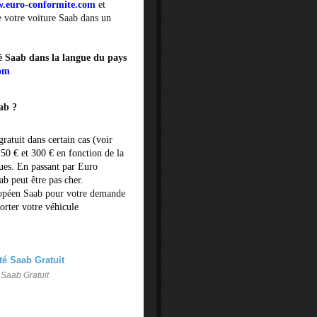
.euro-conformite.com
et
e votre voiture Saab dans un
té Saab dans la langue du pays
com
ab ?
gratuit dans certain cas (voir
150 € et 300 € en fonction de la
ques. En passant par Euro
aab
peut être
pas cher
.
opéen Saab pour votre demande
rter votre véhicule
 Saab Gratuit