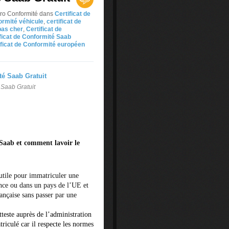
uro Conformité
dans
Certificat de
formité véhicule
,
certificat de
pas cher
,
Certificat de
icat de Conformité Saab
ificat de Conformité européen
 Saab Gratuit
 Saab et comment lavoir le
 utile pour immatriculer une
nce ou dans un pays de l’UE et
rançaise sans passer par une
tteste auprès de l’administration
iculé car il respecte les normes