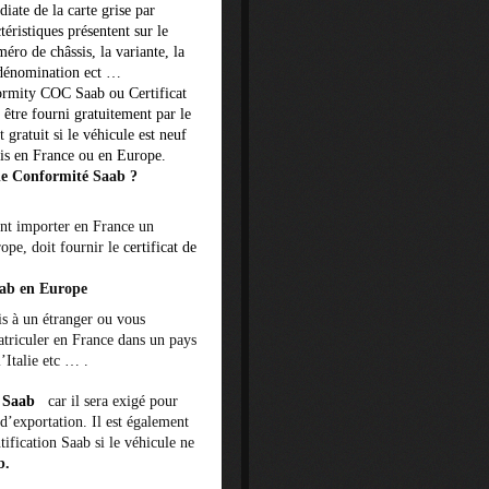
ate de la carte grise par
téristiques présentent sur le
ro de châssis, la variante, la
a dénomination ect …
ormity COC Saab ou Certificat
 être fourni gratuitement par le
st
gratuit
si le véhicule est neuf
ois en France ou en Europe.
 de Conformité Saab ?
ant importer en France un
ope, doit fournir le
certificat de
aab en Europe
s à un étranger ou vous
triculer en France dans un pays
Italie etc … .
é Saab
car il sera exigé
pour
d’exportation. Il est également
ification Saab si le véhicule ne
b.