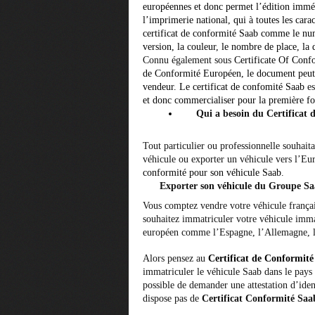
européennes et donc permet l’édition immédi
l’imprimerie national, qui à toutes les carac
certificat de conformité Saab comme le numé
version, la couleur, le nombre de place, l
Connu également sous
Certificate Of Conf
de Conformité Européen
, le document peut
vendeur. Le
certificat de confomité Saab
e
et donc commercialiser pour la première f
Qui a besoin du Certificat
Tout particulier ou professionnelle souhait
véhicule ou exporter un véhicule vers l’Eur
conformité
pour son véhicule
Saab
.
Exporter son véhicule du Groupe S
Vous comptez vendre votre véhicule françai
souhaitez immatriculer votre véhicule imma
européen comme l’Espagne, l’Allemagne, l’
Alors pensez au
Certificat de Conformit
immatriculer le véhicule Saab dans le pays 
possible de demander une attestation d’ident
dispose pas de
Certificat Conformité Saa