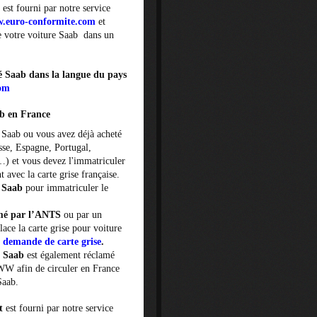
est fourni par notre service
.euro-conformite.com
et
de votre voiture Saab dans un
té Saab dans la langue du pays
com
b en France
e Saab ou vous avez déjà acheté
sse, Espagne, Portugal,
…) et vous devez l'immatriculer
 avec la carte grise française.
é Saab
pour immatriculer le
amé par l’ANTS
ou par un
lace la carte grise pour voiture
demande de carte grise
.
é Saab
est également réclamé
WW afin de circuler en France
Saab.
t
est fourni par notre service