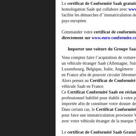
Le
certificat de Conformité Saab gratuit
homologation Saab qui collabore avec
www
facilite les démarches d’'immatriculation 
pays européen.
Commander votre
certificat de conformi
directement sur
www.euro-conformite.
Importer une voiture du Groupe Saa
Vous comptez faire l’acquisition de voitur
un véhicule étranger Saab (Allemagne, Sui
Luxembourg, Belgique, Italie, Angleterre 
en France afin de pouvoir circuler librement
Alors pensez au
Certificat de Conformit
véhicule Saab en France.
Ce
Certificat Conformité Saab est récl
professionnel habilité pour établir à votre p
importée afin de constituer votre dossier de
Dans certain cas, le
Certificat Conformit
pour faire une immatriculation provisoire 
avec votre véhicule étranger de la marque 
Le
certificat de Conformité Saab Gratui