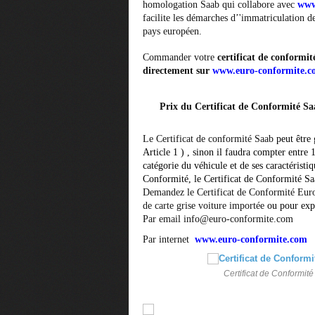
homologation Saab qui collabore avec
www
facilite les démarches d’'immatriculation d
pays européen.
Commander votre
certificat de conformi
directement sur
www.euro-conformite.
Prix du Certificat de Conformité Sa
Le Certificat de conformité Saab
peut être 
Article 1 ) , sinon il faudra compter entre 
catégorie du véhicule et de ses caractéristi
Conformité, le
Certificat de Conformité S
Demandez le Certificat de Conformité Eur
de carte grise voiture importée
ou pour expo
Par email info@euro-conformite.com
Par internet
www.euro-conformite.com
Certificat de Conformité