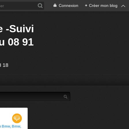
Connexion
+
Créer mon blog
 -Suivi
u 08 91
88 18
en Bmw, Bmw,