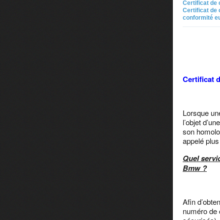
Certificat de
Certificat d
conformité eu
Certificat
Lorsque une
l’objet d’u
son homolog
appelé plu
Quel servi
Bmw ?
Afin d’obte
numéro de c