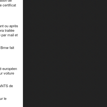
ation de
 certificat
ant ou après
ra traitée
 par mail et
n Bmw fait
té européen
r voiture
’ANTS de
ur le