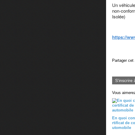
Un véhicule 
non-conform
Isolée)
https://ww
Partager cet 
S'inscrire 
Vous aimerez
En quoi con
rtificat de c
utomobile