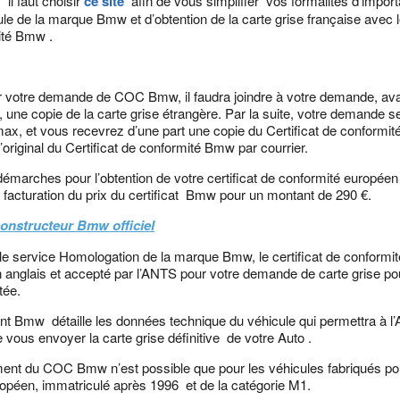
 il faut choisir
ce site
afin de vous simplifier vos formalités d’import
ule de la marque Bmw et d’obtention de la carte grise française avec le
ité Bmw .
r votre demande de COC Bmw, il faudra joindre à votre demande, av
, une copie de la carte grise étrangère. Par la suite, votre demande se
max, et vous recevrez d’une part une copie du Certificat de conformité
l’original du Certificat de conformité Bmw par courrier.
démarches pour l’obtention de votre certificat de conformité europée
ne facturation du prix du certificat Bmw pour un montant de 290 €.
 constructeur Bmw officiel
 le service Homologation de la marque Bmw, le certificat de conformi
anglais et accepté par l’ANTS pour votre demande de carte grise pou
tée.
 Bmw détaille les données technique du véhicule qui permettra à l
e vous envoyer la carte grise définitive de votre Auto .
ment du COC Bmw n’est possible que pour les véhicules fabriqués po
péen, immatriculé après 1996 et de la catégorie M1.