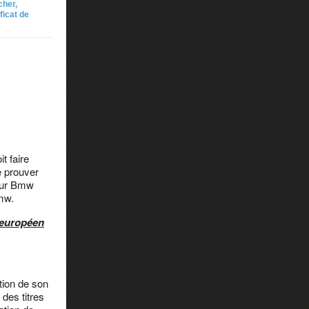
cher,
ficat de
t faire
de prouver
teur Bmw
mw.
é européen
tion de son
des titres