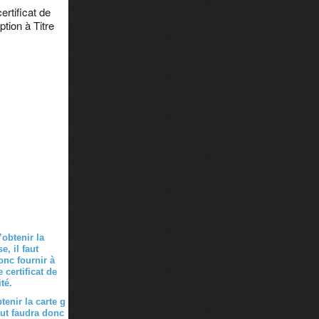
ertificat de
tion à Titre
tenir la carte g
faut faudra donc