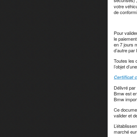
sécurisés) ,
votre véhic
de conform
Pour valide
le paiement
en 7 jours 
d’autre par 
Toutes les 
l’objet d’u
Certificat
Délivré par
Bmw est en 
Bmw impor
Ce document
valider et d
L’établisse
marché euro